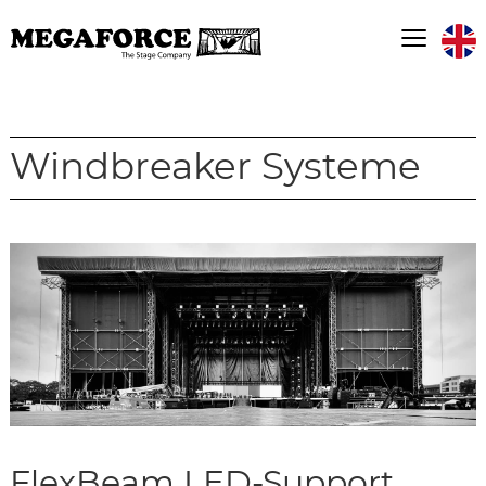
≡
Windbreaker Systeme
FlexBeam LED-Support